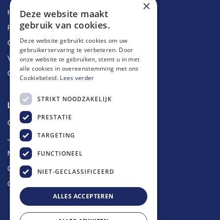
×
Deze website maakt
Herstellingen
gebruik van cookies.
Ruimingen
Deze website gebruikt cookies om uw
Ontstoppingen
gebruikerservaring te verbeteren. Door
Vetputten
onze website te gebruiken, stemt u in met
alle cookies in overeenstemming met ons
Ontkalking
Cookiebeleid.
Lees verder
STRIKT NOODZAKELIJK
Longin Service
PRESTATIE
Over ons
TARGETING
Jobs
FUNCTIONEEL
Nieuws
Contact
NIET-GECLASSIFICEERD
Offerte aanvragen
ALLES ACCEPTEREN