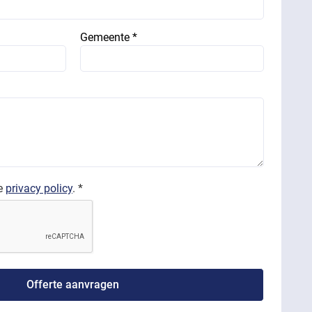
Gemeente *
de
privacy policy
. *