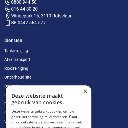
0800 944 50
016 44 80 20
Wingepark 15, 3110 Rotselaar
BE 0442.564.577
Diensten
Tankreiniging
Afvaltransport
Rioolreiniging
Onderhoud site
Detectie
×
Deze website maakt
Herstellingen
gebruik van cookies.
Ruimingen
Deze website gebruikt cookies om uw
Ontstoppingen
gebruikerservaring te verbeteren. Door
Vetputten
onze website te gebruiken, stemt u in met
alle cookies in overeenstemming met ons