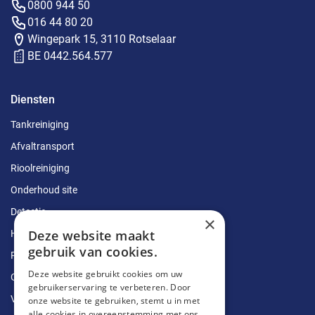
0800 944 50
016 44 80 20
Wingepark 15, 3110 Rotselaar
BE 0442.564.577
Diensten
Tankreiniging
Afvaltransport
Rioolreiniging
Onderhoud site
Detectie
×
Deze website maakt
Herstellingen
gebruik van cookies.
Ruimingen
Deze website gebruikt cookies om uw
Ontstoppingen
gebruikerservaring te verbeteren. Door
Vetputten
onze website te gebruiken, stemt u in met
alle cookies in overeenstemming met ons