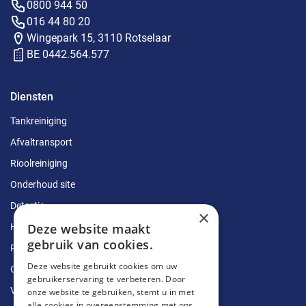
0800 944 50
016 44 80 20
Wingepark 15, 3110 Rotselaar
BE 0442.564.577
Diensten
Tankreiniging
Afvaltransport
Rioolreiniging
Onderhoud site
Detectie
×
Deze website maakt
Herstellingen
gebruik van cookies.
Ruimingen
Deze website gebruikt cookies om uw
Ontstoppingen
gebruikerservaring te verbeteren. Door
Vetputten
onze website te gebruiken, stemt u in met
alle cookies in overeenstemming met ons