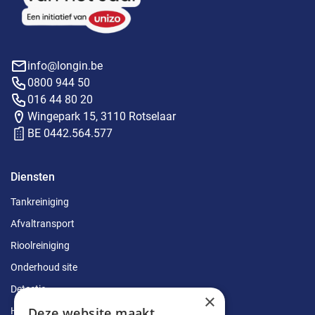
info@longin.be
0800 944 50
016 44 80 20
Wingepark 15, 3110 Rotselaar
BE 0442.564.577
Diensten
Tankreiniging
Afvaltransport
Rioolreiniging
Onderhoud site
Detectie
×
Deze website maakt
Herstellingen