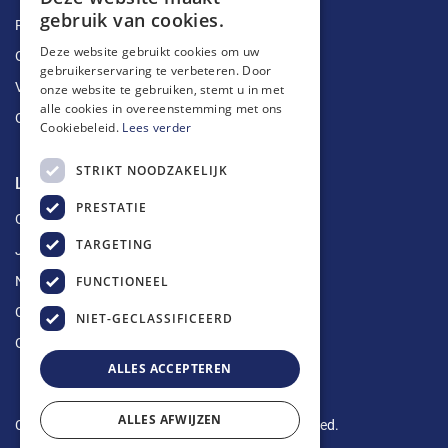
gebruik van cookies.
Ruimingen
Deze website gebruikt cookies om uw
Ontstoppingen
gebruikerservaring te verbeteren. Door
Vetputten
onze website te gebruiken, stemt u in met
alle cookies in overeenstemming met ons
Ontkalking
Cookiebeleid.
Lees verder
STRIKT NOODZAKELIJK
Longin Service
PRESTATIE
Over ons
TARGETING
Jobs
FUNCTIONEEL
Nieuws
Contact
NIET-GECLASSIFICEERD
Offerte aanvragen
ALLES ACCEPTEREN
ALLES AFWIJZEN
Copyright © 2024 Longin Service. All rights reserved.