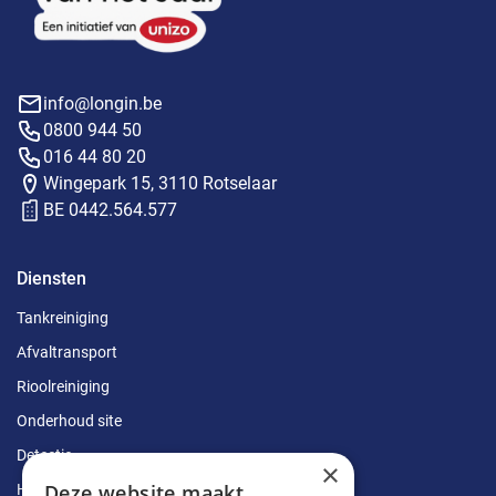
info@longin.be
0800 944 50
016 44 80 20
Wingepark 15, 3110 Rotselaar
BE 0442.564.577
Diensten
Tankreiniging
Afvaltransport
Rioolreiniging
Onderhoud site
Detectie
×
Deze website maakt
Herstellingen