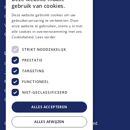
gebruik van cookies.
Ruimingen
Deze website gebruikt cookies om uw
Ontstoppingen
gebruikerservaring te verbeteren. Door
Vetputten
onze website te gebruiken, stemt u in met
alle cookies in overeenstemming met ons
Ontkalking
Cookiebeleid.
Lees verder
STRIKT NOODZAKELIJK
Longin Service
PRESTATIE
Over ons
TARGETING
Jobs
FUNCTIONEEL
Nieuws
Contact
NIET-GECLASSIFICEERD
Offerte aanvragen
ALLES ACCEPTEREN
ALLES AFWIJZEN
Copyright © 2024 Longin Service. All rights reserved.