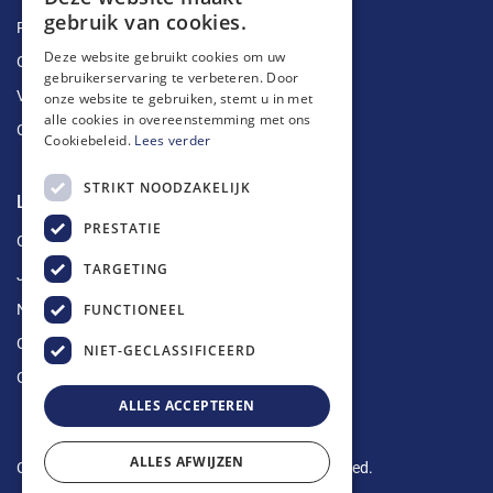
gebruik van cookies.
Ruimingen
Deze website gebruikt cookies om uw
Ontstoppingen
gebruikerservaring te verbeteren. Door
Vetputten
onze website te gebruiken, stemt u in met
alle cookies in overeenstemming met ons
Ontkalking
Cookiebeleid.
Lees verder
STRIKT NOODZAKELIJK
Longin Service
PRESTATIE
Over ons
TARGETING
Jobs
FUNCTIONEEL
Nieuws
Contact
NIET-GECLASSIFICEERD
Offerte aanvragen
ALLES ACCEPTEREN
ALLES AFWIJZEN
Copyright © 2024 Longin Service. All rights reserved.