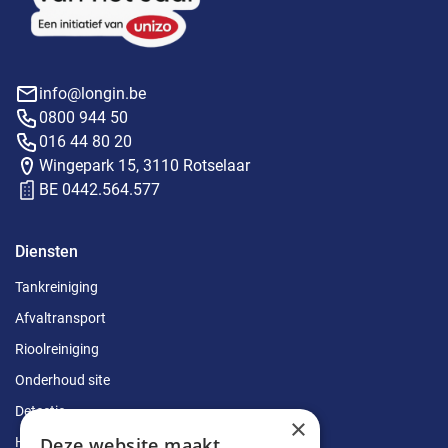
info@longin.be
0800 944 50
016 44 80 20
Wingepark 15, 3110 Rotselaar
BE 0442.564.577
Diensten
Tankreiniging
Afvaltransport
Rioolreiniging
Onderhoud site
Detectie
×
Deze website maakt
Herstellingen