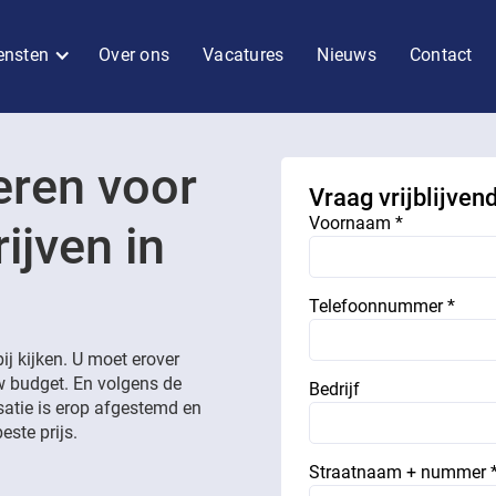
ensten
Over ons
Vacatures
Nieuws
Contact
eren voor
Vraag vrijblijven
Voornaam *
ijven in
Telefoonnummer *
j kijken. U moet erover
uw budget. En volgens de
Bedrijf
satie is erop afgestemd en
este prijs.
Straatnaam + nummer 