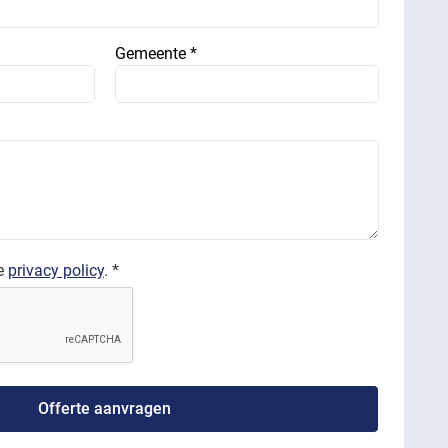
Gemeente *
de
privacy policy
. *