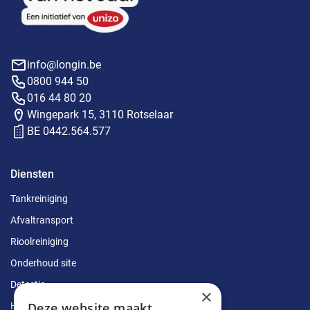
info@longin.be
0800 944 50
016 44 80 20
Wingepark 15, 3110 Rotselaar
BE 0442.564.577
Diensten
Tankreiniging
Afvaltransport
Rioolreiniging
Onderhoud site
Detectie
×
Deze website maakt
Herstellingen