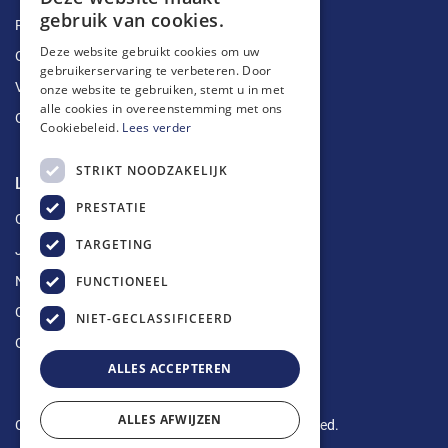
gebruik van cookies.
Ruimingen
Deze website gebruikt cookies om uw
Ontstoppingen
gebruikerservaring te verbeteren. Door
Vetputten
onze website te gebruiken, stemt u in met
alle cookies in overeenstemming met ons
Ontkalking
Cookiebeleid.
Lees verder
STRIKT NOODZAKELIJK
Longin Service
PRESTATIE
Over ons
TARGETING
Jobs
FUNCTIONEEL
Nieuws
Contact
NIET-GECLASSIFICEERD
Offerte aanvragen
ALLES ACCEPTEREN
ALLES AFWIJZEN
Copyright © 2024 Longin Service. All rights reserved.