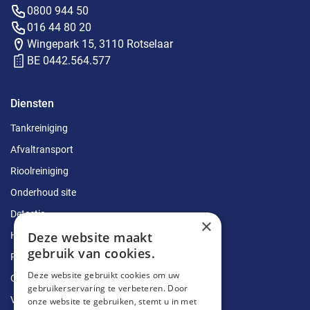
0800 944 50
016 44 80 20
Wingepark 15, 3110 Rotselaar
BE 0442.564.577
Diensten
Tankreiniging
Afvaltransport
Rioolreiniging
Onderhoud site
Detectie
×
Deze website maakt
Herstellingen
gebruik van cookies.
Ruimingen
Deze website gebruikt cookies om uw
Ontstoppingen
gebruikerservaring te verbeteren. Door
Vetputten
onze website te gebruiken, stemt u in met