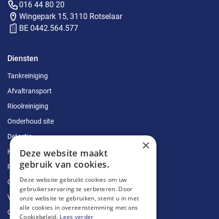
016 44 80 20
Wingepark 15, 3110 Rotselaar
BE 0442.564.577
Diensten
Tankreiniging
Afvaltransport
Rioolreiniging
Onderhoud site
Detectie
×
Deze website maakt
Herstellingen
gebruik van cookies.
Ruimingen
Deze website gebruikt cookies om uw
Ontstoppingen
gebruikerservaring te verbeteren. Door
Vetputten
onze website te gebruiken, stemt u in met
alle cookies in overeenstemming met ons
Ontkalking
Cookiebeleid.
Lees verder