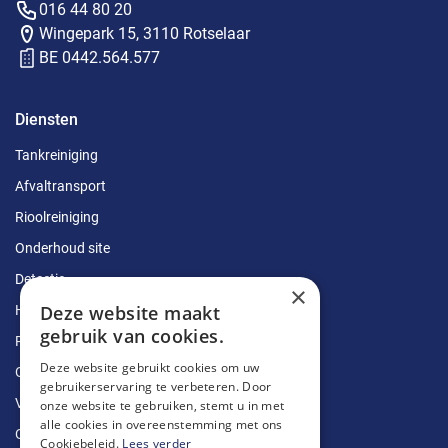
016 44 80 20
Wingepark 15, 3110 Rotselaar
BE 0442.564.577
Diensten
Tankreiniging
Afvaltransport
Rioolreiniging
Onderhoud site
Detectie
×
Deze website maakt
Herstellingen
gebruik van cookies.
Ruimingen
Deze website gebruikt cookies om uw
Ontstoppingen
gebruikerservaring te verbeteren. Door
Vetputten
onze website te gebruiken, stemt u in met
alle cookies in overeenstemming met ons
Ontkalking
Cookiebeleid.
Lees verder