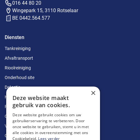
016 44 80 20
Wingepark 15, 3110 Rotselaar
BE 0442.564.577
Diensten
Tankreiniging
Afvaltransport
Rioolreiniging
Onderhoud site
Detectie
×
Deze website maakt
Herstellingen
gebruik van cookies.
Ruimingen
Deze website gebruikt cookies om uw
Ontstoppingen
gebruikerservaring te verbeteren. Door
Vetputten
onze website te gebruiken, stemt u in met
alle cookies in overeenstemming met ons
Ontkalking
Cookiebeleid.
Lees verder