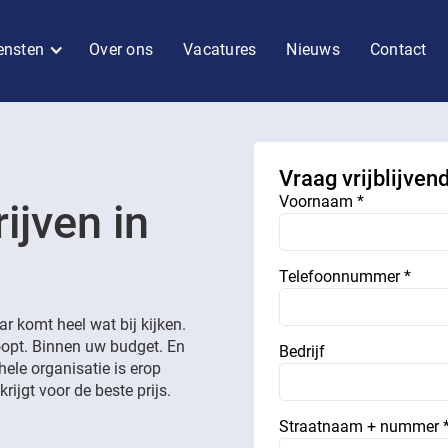
ensten
Over ons
Vacatures
Nieuws
Contact
Vraag vrijblijven
Voornaam *
ijven in
Telefoonnummer *
 komt heel wat bij kijken.
loopt. Binnen uw budget. En
Bedrijf
hele organisatie is erop
rijgt voor de beste prijs.
Straatnaam + nummer 