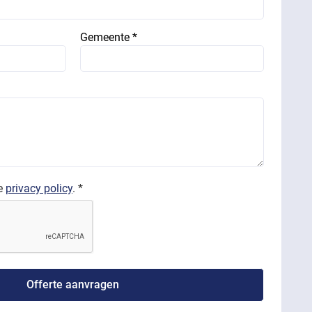
Gemeente *
de
privacy policy
. *