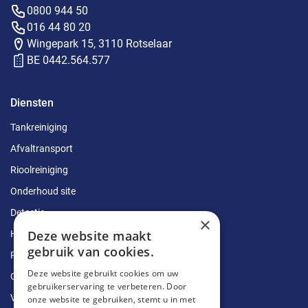
0800 944 50
016 44 80 20
Wingepark 15, 3110 Rotselaar
BE 0442.564.577
Diensten
Tankreiniging
Afvaltransport
Rioolreiniging
Onderhoud site
Detectie
×
Deze website maakt
Herstellingen
gebruik van cookies.
Ruimingen
Deze website gebruikt cookies om uw
Ontstoppingen
gebruikerservaring te verbeteren. Door
Vetputten
onze website te gebruiken, stemt u in met