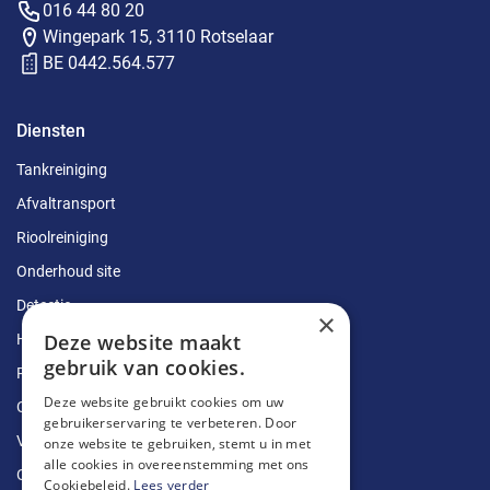
016 44 80 20
Wingepark 15, 3110 Rotselaar
BE 0442.564.577
Diensten
Tankreiniging
Afvaltransport
Rioolreiniging
Onderhoud site
Detectie
×
Deze website maakt
Herstellingen
gebruik van cookies.
Ruimingen
Deze website gebruikt cookies om uw
Ontstoppingen
gebruikerservaring te verbeteren. Door
Vetputten
onze website te gebruiken, stemt u in met
alle cookies in overeenstemming met ons
Ontkalking
Cookiebeleid.
Lees verder