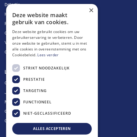
Detectie
×
Deze website maakt
Herstellingen
gebruik van cookies.
Ruimingen
Deze website gebruikt cookies om uw
Ontstoppingen
gebruikerservaring te verbeteren. Door
Vetputten
onze website te gebruiken, stemt u in met
alle cookies in overeenstemming met ons
Ontkalking
Cookiebeleid.
Lees verder
STRIKT NOODZAKELIJK
Longin Service
PRESTATIE
Over ons
TARGETING
Jobs
FUNCTIONEEL
Nieuws
Contact
NIET-GECLASSIFICEERD
Offerte aanvragen
ALLES ACCEPTEREN