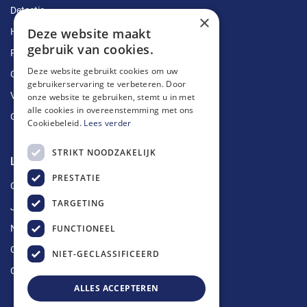
Detectie
×
Deze website maakt
Herstellingen
gebruik van cookies.
Ruimingen
Deze website gebruikt cookies om uw
Ontstoppingen
gebruikerservaring te verbeteren. Door
Vetputten
onze website te gebruiken, stemt u in met
alle cookies in overeenstemming met ons
Ontkalking
Cookiebeleid.
Lees verder
STRIKT NOODZAKELIJK
Longin Service
PRESTATIE
Over ons
TARGETING
Jobs
FUNCTIONEEL
Nieuws
Contact
NIET-GECLASSIFICEERD
Offerte aanvragen
ALLES ACCEPTEREN