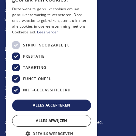
Ruimingen
Deze website gebruikt cookies om uw
Ontstoppingen
gebruikerservaring te verbeteren. Door
Vetputten
onze website te gebruiken, stemt u in met
alle cookies in overeenstemming met ons
Ontkalking
Cookiebeleid.
Lees verder
STRIKT NOODZAKELIJK
Longin Service
PRESTATIE
Over ons
TARGETING
Jobs
FUNCTIONEEL
Nieuws
Contact
NIET-GECLASSIFICEERD
Offerte aanvragen
ALLES ACCEPTEREN
ALLES AFWIJZEN
Copyright © 2024 Longin Service. All rights reserved.
Algemene voorwaarden
-
Privacy Policy
DETAILS WEERGEVEN