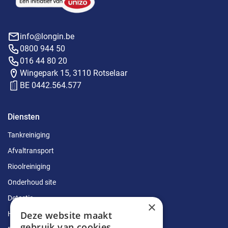
info@longin.be
0800 944 50
016 44 80 20
Wingepark 15, 3110 Rotselaar
BE 0442.564.577
Diensten
Tankreiniging
Afvaltransport
Rioolreiniging
Onderhoud site
Detectie
×
Deze website maakt
Herstellingen
gebruik van cookies.