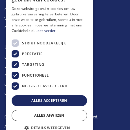
Ruimingen
Deze website gebruikt cookies om uw
Ontstoppingen
gebruikerservaring te verbeteren. Door
Vetputten
onze website te gebruiken, stemt u in met
alle cookies in overeenstemming met ons
Ontkalking
Cookiebeleid.
Lees verder
STRIKT NOODZAKELIJK
Longin Service
PRESTATIE
Over ons
TARGETING
Jobs
FUNCTIONEEL
Nieuws
Contact
NIET-GECLASSIFICEERD
Offerte aanvragen
ALLES ACCEPTEREN
ALLES AFWIJZEN
Copyright © 2024 Longin Service. All rights reserved.
Algemene voorwaarden
-
Privacy Policy
DETAILS WEERGEVEN