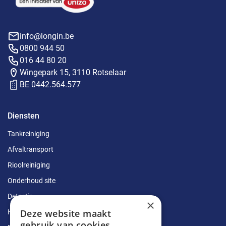
info@longin.be
0800 944 50
016 44 80 20
Wingepark 15, 3110 Rotselaar
BE 0442.564.577
Diensten
Tankreiniging
Afvaltransport
Rioolreiniging
Onderhoud site
Detectie
×
Deze website maakt
Herstellingen
gebruik van cookies.