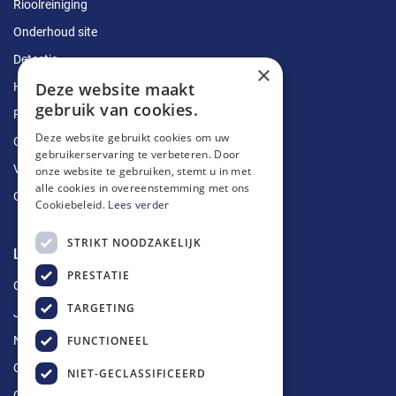
Rioolreiniging
Onderhoud site
Detectie
×
Deze website maakt
Herstellingen
gebruik van cookies.
Ruimingen
Deze website gebruikt cookies om uw
Ontstoppingen
gebruikerservaring te verbeteren. Door
Vetputten
onze website te gebruiken, stemt u in met
alle cookies in overeenstemming met ons
Ontkalking
Cookiebeleid.
Lees verder
STRIKT NOODZAKELIJK
Longin Service
PRESTATIE
Over ons
TARGETING
Jobs
FUNCTIONEEL
Nieuws
Contact
NIET-GECLASSIFICEERD
Offerte aanvragen