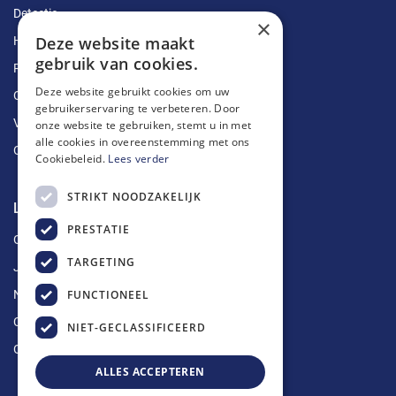
Detectie
×
Deze website maakt
Herstellingen
gebruik van cookies.
Ruimingen
Deze website gebruikt cookies om uw
Ontstoppingen
gebruikerservaring te verbeteren. Door
Vetputten
onze website te gebruiken, stemt u in met
alle cookies in overeenstemming met ons
Ontkalking
Cookiebeleid.
Lees verder
STRIKT NOODZAKELIJK
Longin Service
PRESTATIE
Over ons
TARGETING
Jobs
FUNCTIONEEL
Nieuws
Contact
NIET-GECLASSIFICEERD
Offerte aanvragen
ALLES ACCEPTEREN