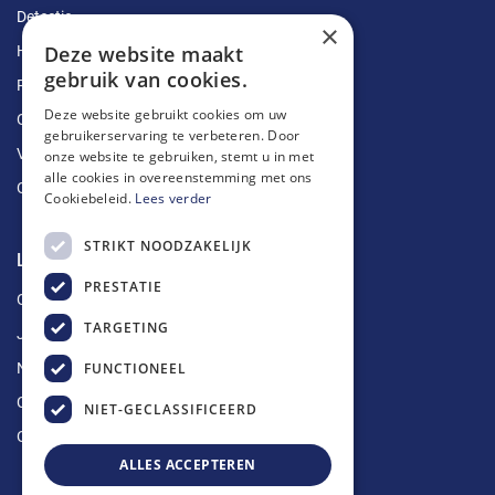
Detectie
×
Deze website maakt
Herstellingen
gebruik van cookies.
Ruimingen
Deze website gebruikt cookies om uw
Ontstoppingen
gebruikerservaring te verbeteren. Door
Vetputten
onze website te gebruiken, stemt u in met
alle cookies in overeenstemming met ons
Ontkalking
Cookiebeleid.
Lees verder
STRIKT NOODZAKELIJK
Longin Service
PRESTATIE
Over ons
TARGETING
Jobs
FUNCTIONEEL
Nieuws
Contact
NIET-GECLASSIFICEERD
Offerte aanvragen
ALLES ACCEPTEREN