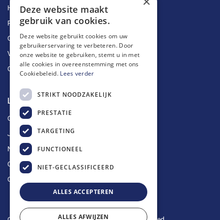
×
Deze website maakt
Herstellingen
gebruik van cookies.
Ruimingen
Deze website gebruikt cookies om uw
Ontstoppingen
gebruikerservaring te verbeteren. Door
Vetputten
onze website te gebruiken, stemt u in met
alle cookies in overeenstemming met ons
Ontkalking
Cookiebeleid.
Lees verder
STRIKT NOODZAKELIJK
Longin Service
PRESTATIE
Over ons
TARGETING
Jobs
FUNCTIONEEL
Nieuws
Contact
NIET-GECLASSIFICEERD
Offerte aanvragen
ALLES ACCEPTEREN
ALLES AFWIJZEN
Copyright © 2024 Longin Service. All rights reserved.