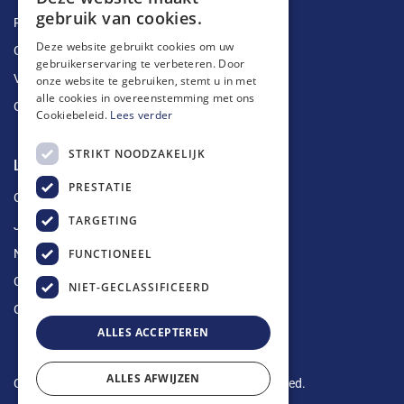
gebruik van cookies.
Ruimingen
Deze website gebruikt cookies om uw
Ontstoppingen
gebruikerservaring te verbeteren. Door
Vetputten
onze website te gebruiken, stemt u in met
alle cookies in overeenstemming met ons
Ontkalking
Cookiebeleid.
Lees verder
STRIKT NOODZAKELIJK
Longin Service
PRESTATIE
Over ons
TARGETING
Jobs
FUNCTIONEEL
Nieuws
Contact
NIET-GECLASSIFICEERD
Offerte aanvragen
ALLES ACCEPTEREN
ALLES AFWIJZEN
Copyright © 2024 Longin Service. All rights reserved.