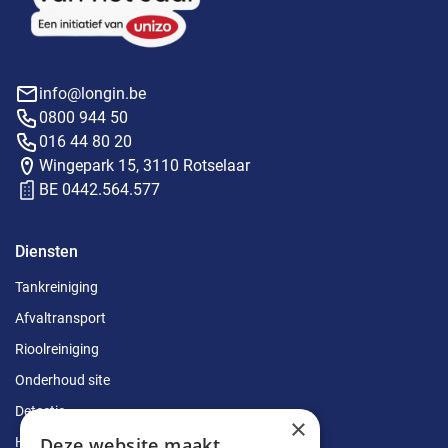
info@longin.be
0800 944 50
016 44 80 20
Wingepark 15, 3110 Rotselaar
BE 0442.564.577
Diensten
Tankreiniging
Afvaltransport
Rioolreiniging
Onderhoud site
Detectie
×
Deze website maakt
Herstellingen