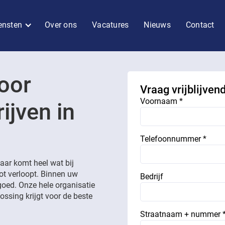
ensten
Over ons
Vacatures
Nieuws
Contact
oor
Vraag vrijblijven
Voornaam *
ijven in
Telefoonnummer *
aar komt heel wat bij
lot verloopt. Binnen uw
Bedrijf
goed. Onze hele organisatie
ossing krijgt voor de beste
Straatnaam + nummer 