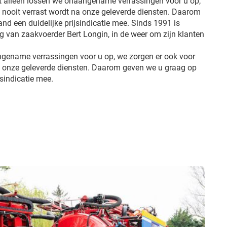
et alleen lossen we onaangename verrassingen voor u op,
u nooit verrast wordt na onze geleverde diensten. Daarom
d een duidelijke prijsindicatie mee. Sinds 1991 is
ng van zaakvoerder Bert Longin, in de weer om zijn klanten
ngename verrassingen voor u op, we zorgen er ook voor
na onze geleverde diensten. Daarom geven we u graag op
jsindicatie mee.