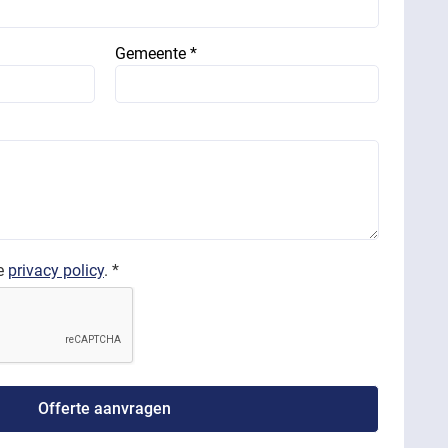
Gemeente *
de
privacy policy
. *