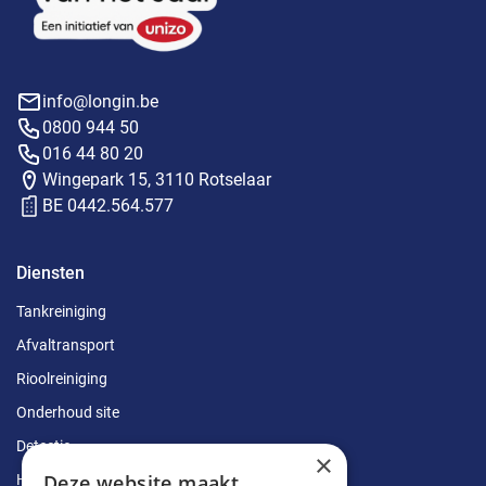
info@longin.be
0800 944 50
016 44 80 20
Wingepark 15, 3110 Rotselaar
BE 0442.564.577
Diensten
Tankreiniging
Afvaltransport
Rioolreiniging
Onderhoud site
Detectie
×
Deze website maakt
Herstellingen