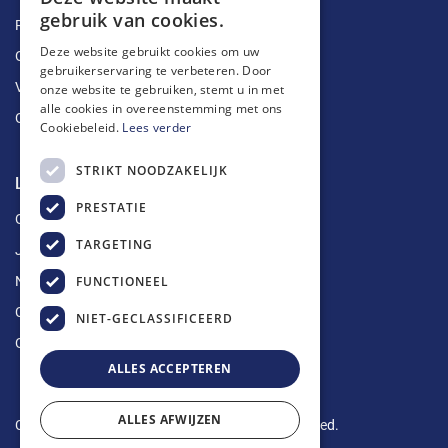
gebruik van cookies.
Ruimingen
Deze website gebruikt cookies om uw
Ontstoppingen
gebruikerservaring te verbeteren. Door
Vetputten
onze website te gebruiken, stemt u in met
alle cookies in overeenstemming met ons
Ontkalking
Cookiebeleid.
Lees verder
STRIKT NOODZAKELIJK
Longin Service
PRESTATIE
Over ons
TARGETING
Jobs
FUNCTIONEEL
Nieuws
Contact
NIET-GECLASSIFICEERD
Offerte aanvragen
ALLES ACCEPTEREN
ALLES AFWIJZEN
Copyright © 2024 Longin Service. All rights reserved.