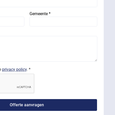
Gemeente *
de
privacy policy
. *