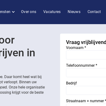
ensten
Over ons
Vacatures
Nieuws
Contact
oor
Vraag vrijblijven
Voornaam *
ijven in
Telefoonnummer *
e. Daar komt heel wat bij
lot verloopt. Binnen uw
Bedrijf
goed. Onze hele organisatie
ossing krijgt voor de beste
Straatnaam + nummer 