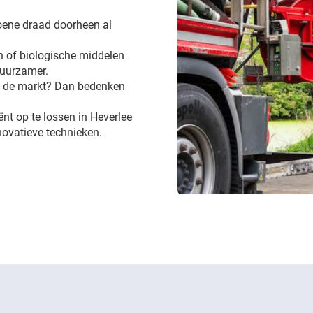
groene draad doorheen al
 of biologische middelen
 duurzamer.
op de markt? Dan bedenken
iënt op te lossen in Heverlee
novatieve technieken.