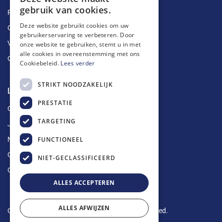
gebruik van cookies.
Ruimingen
Deze website gebruikt cookies om uw
Ontstoppingen
gebruikerservaring te verbeteren. Door
Vetputten
onze website te gebruiken, stemt u in met
alle cookies in overeenstemming met ons
Ontkalking
Cookiebeleid.
Lees verder
STRIKT NOODZAKELIJK
Longin Service
PRESTATIE
Over ons
TARGETING
Jobs
FUNCTIONEEL
Nieuws
Contact
NIET-GECLASSIFICEERD
Offerte aanvragen
ALLES ACCEPTEREN
ALLES AFWIJZEN
Copyright © 2024 Longin Service. All rights reserved.