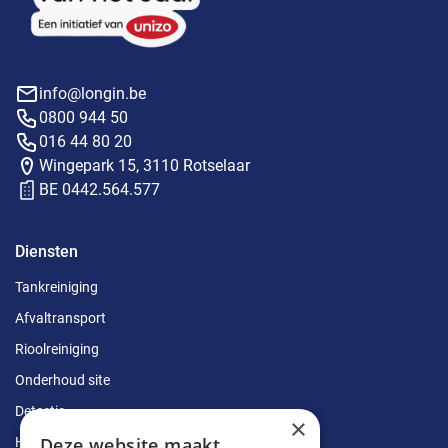
info@longin.be
0800 944 50
016 44 80 20
Wingepark 15, 3110 Rotselaar
BE 0442.564.577
Diensten
Tankreiniging
Afvaltransport
Rioolreiniging
Onderhoud site
Detectie
×
Deze website maakt
Herstellingen