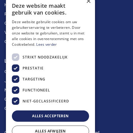
×
Deze website maakt
Herstellingen
gebruik van cookies.
Ruimingen
Deze website gebruikt cookies om uw
Ontstoppingen
gebruikerservaring te verbeteren. Door
Vetputten
onze website te gebruiken, stemt u in met
alle cookies in overeenstemming met ons
Ontkalking
Cookiebeleid.
Lees verder
STRIKT NOODZAKELIJK
Longin Service
PRESTATIE
Over ons
TARGETING
Jobs
FUNCTIONEEL
Nieuws
Contact
NIET-GECLASSIFICEERD
Offerte aanvragen
ALLES ACCEPTEREN
ALLES AFWIJZEN
Copyright © 2024 Longin Service. All rights reserved.