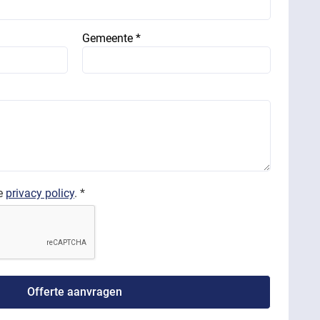
Gemeente *
de
privacy policy
. *