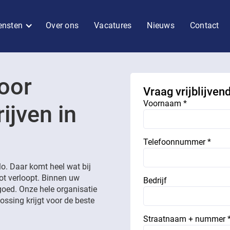
ensten
Over ons
Vacatures
Nieuws
Contact
oor
Vraag vrijblijven
Voornaam *
ijven in
Telefoonnummer *
o. Daar komt heel wat bij
lot verloopt. Binnen uw
Bedrijf
goed. Onze hele organisatie
ossing krijgt voor de beste
Straatnaam + nummer 