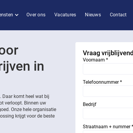
ensten
Over ons
Vacatures
Nieuws
Contact
oor
Vraag vrijblijven
Voornaam *
ijven in
Telefoonnummer *
 Daar komt heel wat bij
lot verloopt. Binnen uw
Bedrijf
goed. Onze hele organisatie
ossing krijgt voor de beste
Straatnaam + nummer 