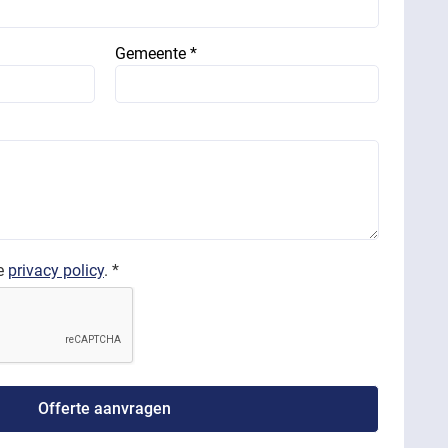
Gemeente *
de
privacy policy
. *