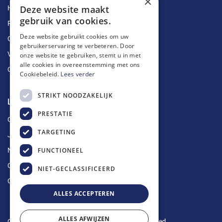
×
Deze website maakt
Herstellingen
gebruik van cookies.
Ruimingen
Deze website gebruikt cookies om uw
Ontstoppingen
gebruikerservaring te verbeteren. Door
Vetputten
onze website te gebruiken, stemt u in met
alle cookies in overeenstemming met ons
Ontkalking
Cookiebeleid.
Lees verder
STRIKT NOODZAKELIJK
Longin Service
PRESTATIE
Over ons
TARGETING
Jobs
FUNCTIONEEL
Nieuws
Contact
NIET-GECLASSIFICEERD
Offerte aanvragen
ALLES ACCEPTEREN
ALLES AFWIJZEN
Copyright © 2024 Longin Service. All rights reserved.