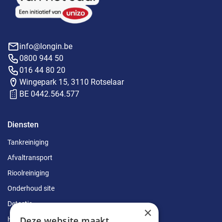
info@longin.be
0800 944 50
016 44 80 20
Wingepark 15, 3110 Rotselaar
BE 0442.564.577
Diensten
Tankreiniging
Afvaltransport
Rioolreiniging
Onderhoud site
Detectie
×
Deze website maakt
Herstellingen