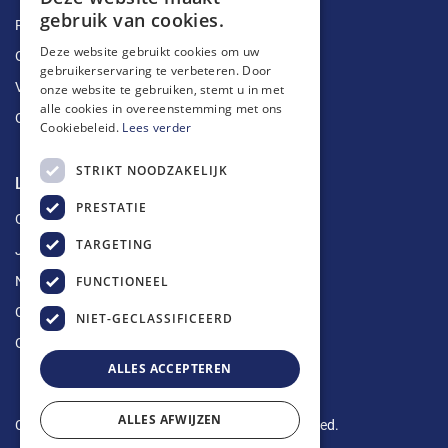
gebruik van cookies.
Ruimingen
Deze website gebruikt cookies om uw
Ontstoppingen
gebruikerservaring te verbeteren. Door
Vetputten
onze website te gebruiken, stemt u in met
alle cookies in overeenstemming met ons
Ontkalking
Cookiebeleid.
Lees verder
STRIKT NOODZAKELIJK
Longin Service
PRESTATIE
Over ons
TARGETING
Jobs
FUNCTIONEEL
Nieuws
Contact
NIET-GECLASSIFICEERD
Offerte aanvragen
ALLES ACCEPTEREN
ALLES AFWIJZEN
Copyright © 2024 Longin Service. All rights reserved.