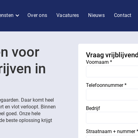
ensten
Over ons
Vacatures
Nieuws
Contact
en voor
Vraag vrijblijven
Voornaam *
ijven in
Telefoonnummer *
egaarden. Daar komt heel
rt en vlot verloopt. Binnen
Bedrijf
eel goed. Onze hele
de beste oplossing krijgt
Straatnaam + nummer 