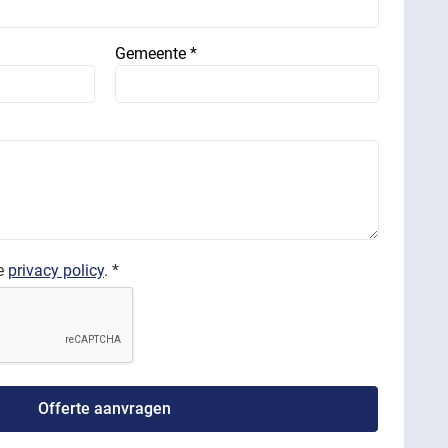
Gemeente *
de
privacy policy
. *