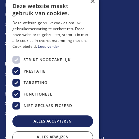
×
Deze website maakt
Herstellingen
gebruik van cookies.
Ruimingen
Deze website gebruikt cookies om uw
Ontstoppingen
gebruikerservaring te verbeteren. Door
Vetputten
onze website te gebruiken, stemt u in met
alle cookies in overeenstemming met ons
Ontkalking
Cookiebeleid.
Lees verder
STRIKT NOODZAKELIJK
Longin Service
PRESTATIE
Over ons
TARGETING
Jobs
FUNCTIONEEL
Nieuws
Contact
NIET-GECLASSIFICEERD
Offerte aanvragen
ALLES ACCEPTEREN
ALLES AFWIJZEN
Copyright © 2024 Longin Service. All rights reserved.