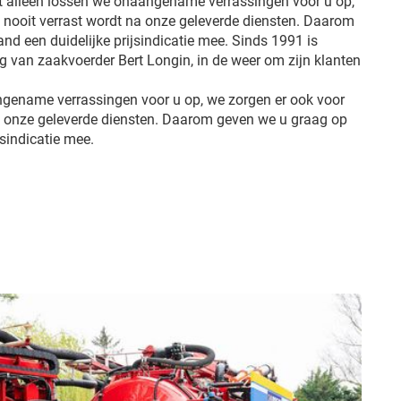
et alleen lossen we onaangename verrassingen voor u op,
u nooit verrast wordt na onze geleverde diensten. Daarom
d een duidelijke prijsindicatie mee. Sinds 1991 is
ng van zaakvoerder Bert Longin, in de weer om zijn klanten
ngename verrassingen voor u op, we zorgen er ook voor
na onze geleverde diensten. Daarom geven we u graag op
jsindicatie mee.