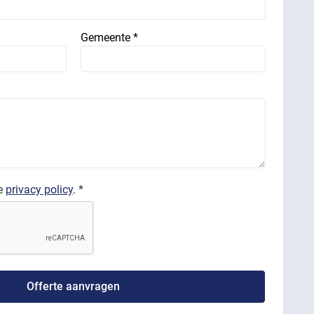
Gemeente *
de
privacy policy
. *