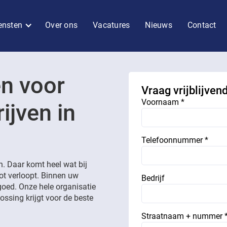
ensten
Over ons
Vacatures
Nieuws
Contact
en voor
Vraag vrijblijven
Voornaam *
ijven in
Telefoonnummer *
. Daar komt heel wat bij
lot verloopt. Binnen uw
Bedrijf
goed. Onze hele organisatie
ossing krijgt voor de beste
Straatnaam + nummer 