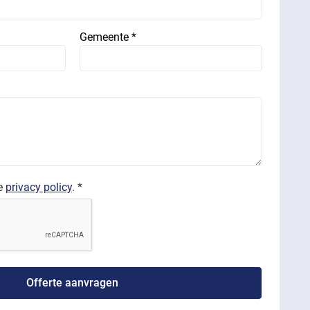
Gemeente *
de
privacy policy
. *