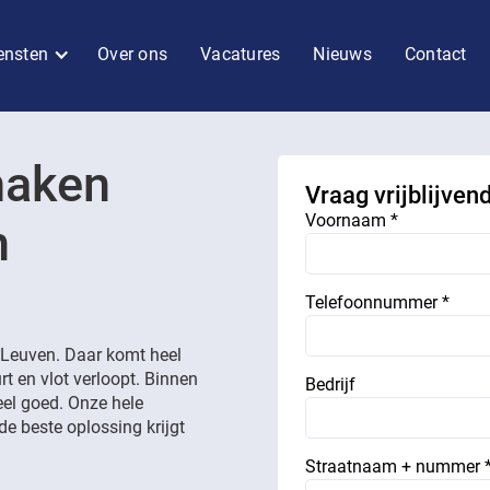
ensten
Over ons
Vacatures
Nieuws
Contact
maken
Vraag vrijblijven
Voornaam *
n
Telefoonnummer *
Leuven. Daar komt heel
rt en vlot verloopt. Binnen
Bedrijf
eel goed. Onze hele
de beste oplossing krijgt
Straatnaam + nummer 