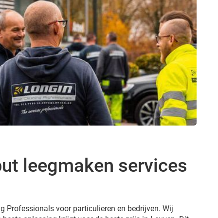
put leegmaken services
g Professionals voor particulieren en bedrijven. Wij