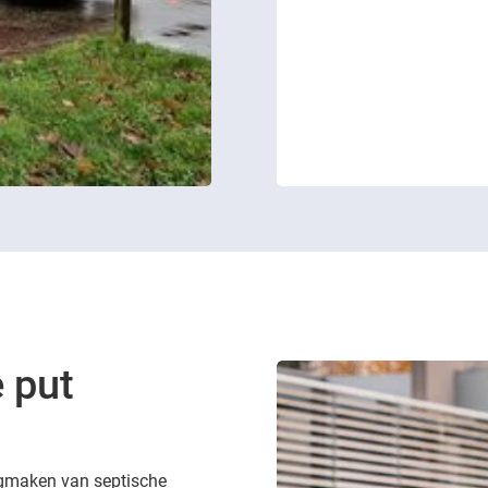
 put
eegmaken van septische