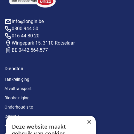
info@longin.be
0800 944 50
016 44 80 20
Wingepark 15, 3110 Rotselaar
BE 0442.564.577
Diensten
Tankreiniging
Afvaltransport
Rioolreiniging
Onderhoud site
Detectie
×
Deze website maakt
Herstellingen
gebruik van cookies.