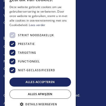
Ruimingen
Deze website gebruikt cookies om uw
Ontstoppingen
gebruikerservaring te verbeteren. Door
Vetputten
onze website te gebruiken, stemt u in met
alle cookies in overeenstemming met ons
Ontkalking
Cookiebeleid.
Lees verder
STRIKT NOODZAKELIJK
Longin Service
PRESTATIE
Over ons
TARGETING
Jobs
FUNCTIONEEL
Nieuws
Contact
NIET-GECLASSIFICEERD
Offerte aanvragen
ALLES ACCEPTEREN
ALLES AFWIJZEN
Copyright © 2024 Longin Service. All rights reserved.
Algemene voorwaarden
-
Privacy Policy
DETAILS WEERGEVEN