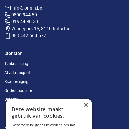
info@longin.be
0800 944 50
016 44 80 20
Wingepark 15, 3110 Rotselaar
BE 0442.564.577
Diensten
Tankreiniging
Afvaltransport
Rioolreiniging
Onderhoud site
Detectie
×
Deze website maakt
Herstellingen
gebruik van cookies.
Ruimingen
Deze website gebruikt cookies om uw
Ontstoppingen