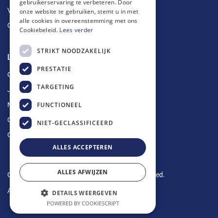
gebruikerservaring te verbeteren. Door
Vetputten
onze website te gebruiken, stemt u in met
alle cookies in overeenstemming met ons
Ontkalking
Cookiebeleid.
Lees verder
STRIKT NOODZAKELIJK
Longin Service
PRESTATIE
Over ons
TARGETING
Jobs
FUNCTIONEEL
Nieuws
Contact
NIET-GECLASSIFICEERD
Offerte aanvragen
ALLES ACCEPTEREN
ALLES AFWIJZEN
Copyright © 2024 Longin Service. All rights reserved.
Algemene voorwaarden
-
Privacy Policy
DETAILS WEERGEVEN
POWERED BY COOKIESCRIPT