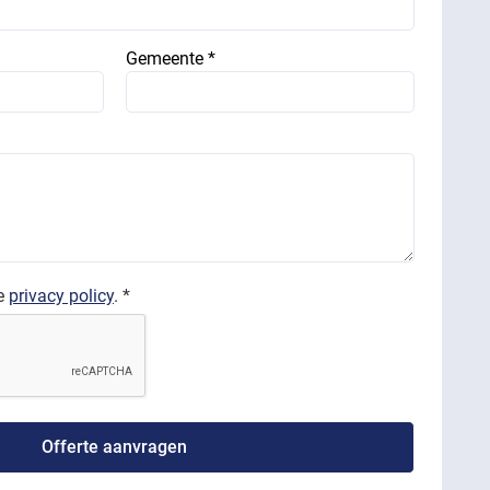
Gemeente *
de
privacy policy
. *