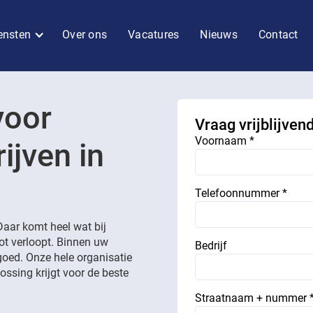
ensten
Over ons
Vacatures
Nieuws
Contact
voor
Vraag vrijblijven
Voornaam *
ijven in
Telefoonnummer *
aar komt heel wat bij
lot verloopt. Binnen uw
Bedrijf
goed. Onze hele organisatie
ossing krijgt voor de beste
Straatnaam + nummer 