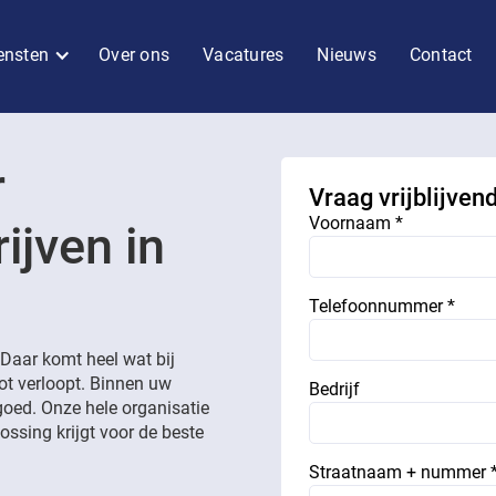
ensten
Over ons
Vacatures
Nieuws
Contact
r
Vraag vrijblijven
Voornaam *
ijven in
Telefoonnummer *
Daar komt heel wat bij
lot verloopt. Binnen uw
Bedrijf
goed. Onze hele organisatie
ossing krijgt voor de beste
Straatnaam + nummer 