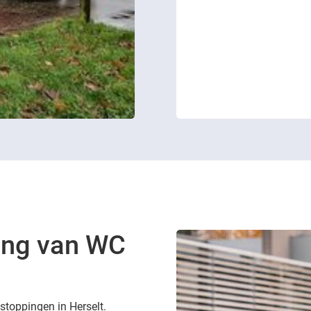
ing van WC
tstoppingen in Herselt.