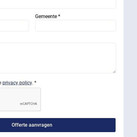
Gemeente *
de
privacy policy
. *