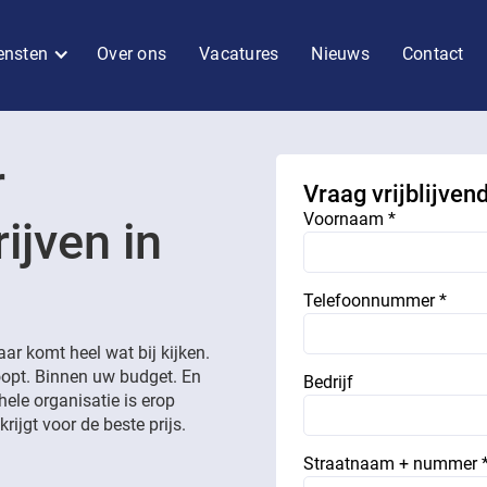
ensten
Over ons
Vacatures
Nieuws
Contact
r
Vraag vrijblijven
Voornaam *
ijven in
Telefoonnummer *
r komt heel wat bij kijken.
loopt. Binnen uw budget. En
Bedrijf
hele organisatie is erop
rijgt voor de beste prijs.
Straatnaam + nummer 