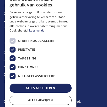
gebruik van cookies.
Ruimingen
Deze website gebruikt cookies om uw
Ontstoppingen
gebruikerservaring te verbeteren. Door
Vetputten
onze website te gebruiken, stemt u in met
alle cookies in overeenstemming met ons
Ontkalking
Cookiebeleid.
Lees verder
STRIKT NOODZAKELIJK
Longin Service
PRESTATIE
Over ons
TARGETING
Jobs
FUNCTIONEEL
Nieuws
Contact
NIET-GECLASSIFICEERD
Offerte aanvragen
ALLES ACCEPTEREN
ALLES AFWIJZEN
Copyright © 2024 Longin Service. All rights reserved.