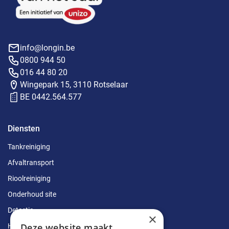
info@longin.be
0800 944 50
016 44 80 20
Wingepark 15, 3110 Rotselaar
BE 0442.564.577
Diensten
Tankreiniging
Afvaltransport
Rioolreiniging
Onderhoud site
Detectie
×
Deze website maakt
Herstellingen