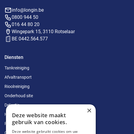
info@longin.be
0800 944 50
016 44 80 20
Wingepark 15, 3110 Rotselaar
BE 0442.564.577
Diensten
Tankreiniging
Afvaltransport
Rioolreiniging
Onderhoud site
Detectie
×
Deze website maakt
Herstellingen
gebruik van cookies.
Ruimingen
Deze website gebruikt cookies om uw
Ontstoppingen