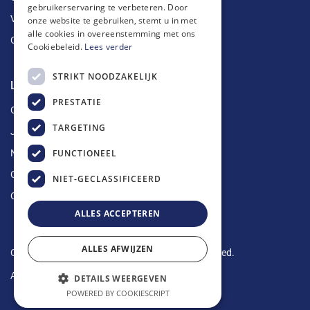
gebruikerservaring te verbeteren. Door
Vetputten
onze website te gebruiken, stemt u in met
alle cookies in overeenstemming met ons
Ontkalking
Cookiebeleid.
Lees verder
STRIKT NOODZAKELIJK
Longin Service
PRESTATIE
Over ons
TARGETING
Jobs
FUNCTIONEEL
Nieuws
Contact
NIET-GECLASSIFICEERD
Offerte aanvragen
ALLES ACCEPTEREN
ALLES AFWIJZEN
Copyright © 2024 Longin Service. All rights reserved.
Algemene voorwaarden
-
Privacy Policy
DETAILS WEERGEVEN
POWERED BY COOKIESCRIPT