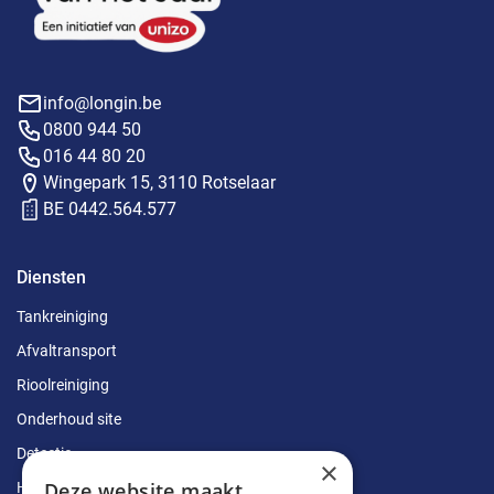
info@longin.be
0800 944 50
016 44 80 20
Wingepark 15, 3110 Rotselaar
BE 0442.564.577
Diensten
Tankreiniging
Afvaltransport
Rioolreiniging
Onderhoud site
Detectie
×
Deze website maakt
Herstellingen