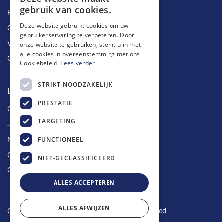
gebruik van cookies.
Ruimingen
Deze website gebruikt cookies om uw
Ontstoppingen
gebruikerservaring te verbeteren. Door
Vetputten
onze website te gebruiken, stemt u in met
alle cookies in overeenstemming met ons
Ontkalking
Cookiebeleid.
Lees verder
STRIKT NOODZAKELIJK
Longin Service
PRESTATIE
Over ons
TARGETING
Jobs
FUNCTIONEEL
Nieuws
Contact
NIET-GECLASSIFICEERD
Offerte aanvragen
ALLES ACCEPTEREN
ALLES AFWIJZEN
Copyright © 2024 Longin Service. All rights reserved.