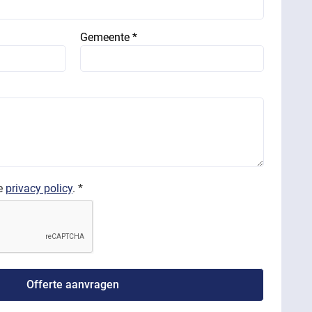
Gemeente *
de
privacy policy
. *