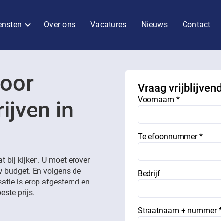
ensten
Over ons
Vacatures
Nieuws
Contact
voor
Vraag vrijblijven
Voornaam *
ijven in
Telefoonnummer *
 bij kijken. U moet erover
uw budget. En volgens de
Bedrijf
satie is erop afgestemd en
este prijs.
Straatnaam + nummer 