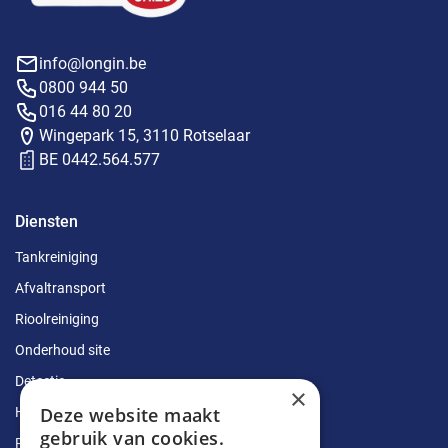
info@longin.be
0800 944 50
016 44 80 20
Wingepark 15, 3110 Rotselaar
BE 0442.564.577
Diensten
Tankreiniging
Afvaltransport
Rioolreiniging
Onderhoud site
Detectie
×
Deze website maakt
Herstellingen
gebruik van cookies.
Ruimingen