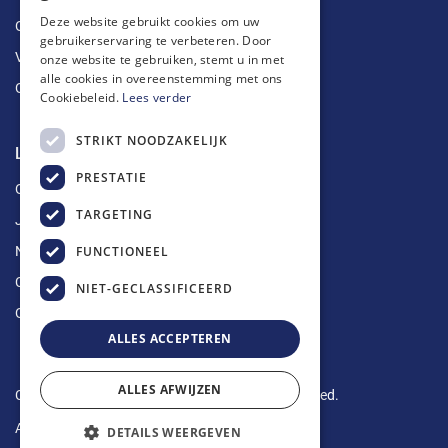
Deze website gebruikt cookies om uw
Ontstoppingen
gebruikerservaring te verbeteren. Door
Vetputten
onze website te gebruiken, stemt u in met
alle cookies in overeenstemming met ons
Ontkalking
Cookiebeleid.
Lees verder
STRIKT NOODZAKELIJK
Longin Service
PRESTATIE
Over ons
TARGETING
Jobs
FUNCTIONEEL
Nieuws
Contact
NIET-GECLASSIFICEERD
Offerte aanvragen
ALLES ACCEPTEREN
ALLES AFWIJZEN
Copyright © 2024 Longin Service. All rights reserved.
Algemene voorwaarden
-
Privacy Policy
DETAILS WEERGEVEN