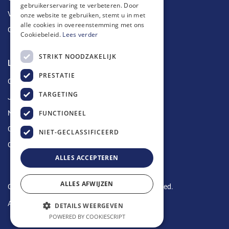
gebruikerservaring te verbeteren. Door
Vetputten
onze website te gebruiken, stemt u in met
alle cookies in overeenstemming met ons
Ontkalking
Cookiebeleid.
Lees verder
STRIKT NOODZAKELIJK
Longin Service
PRESTATIE
Over ons
TARGETING
Jobs
FUNCTIONEEL
Nieuws
Contact
NIET-GECLASSIFICEERD
Offerte aanvragen
ALLES ACCEPTEREN
ALLES AFWIJZEN
Copyright © 2024 Longin Service. All rights reserved.
Algemene voorwaarden
-
Privacy Policy
DETAILS WEERGEVEN
POWERED BY COOKIESCRIPT