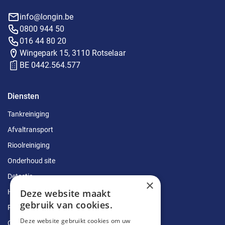
info@longin.be
0800 944 50
016 44 80 20
Wingepark 15, 3110 Rotselaar
BE 0442.564.577
Diensten
Tankreiniging
Afvaltransport
Rioolreiniging
Onderhoud site
Detectie
×
Deze website maakt
Herstellingen
gebruik van cookies.
Ruimingen
Deze website gebruikt cookies om uw
Ontstoppingen